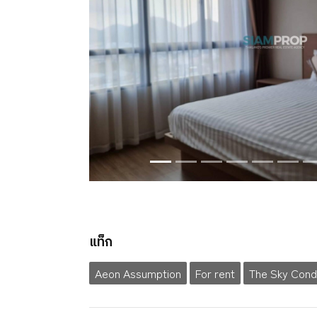
แท็ก
Aeon Assumption
For rent
The Sky Cond