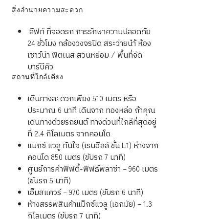
สิ่งอำนวยความสะดวก
ลิฟท์ ที่จอดรถ การรักษาความปลอดภัย
24 ชั่วโมง กล้องวงจรปิด สระว่ายนำ้ ห้อง
เซาว์น่า ฟิตเนส สวนหย่อม / พื้นที่จัด
บาร์บีคิว
สถานที่ใกล้เคียง
เดินทางสะดวกเพียง 510 เมตร หรือ
ประมาณ 6 นาที เดินจาก ทองหล่อ ถ้าคุณ
เดินทางด้วยรถยนต์ ทางด่วนที่ใกล้ที่สุดอยู่
ที่ 2.4 กิโลเมตร จากคอนโด
แมกซ์ แวลู ทันใจ (เรนฮิลล์ ชั้น L1) ห่างจาก
คอนโด 850 เมตร (ขับรถ 7 นาที)
ศูนย์การค้าฟิฟตี้-ฟิฟธ์พลาซ่า – 960 เมตร
(ขับรถ 5 นาที)
เอ็มสแควร์ – 970 เมตร (ขับรถ 6 นาที)
ห้างสรรพสินค้าแม็กซ์แวลู (เอกมัย) – 1.3
กิโลเมตร (ขับรถ 7 นาที)