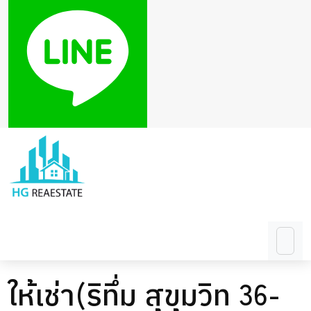
ให้เช่า(ริทึ่ม สุขุมวิท 36-