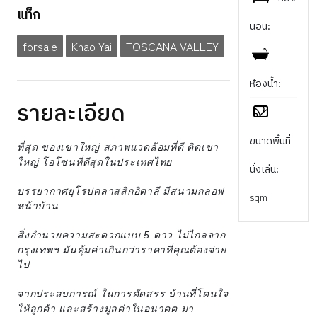
แท็ก
นอน:
forsale
Khao Yai
TOSCANA VALLEY
ห้องน้ำ:
รายละเอียด
ขนาดพื้นที่
ที่สุด ของเขาใหญ่ สภาพแวดล้อมที่ดี​ ติดเขา
ใหญ่​ โอโซนที่ดีสุดในประเทศไทย
นั่งเล่น:
บรรยากาศ​ยุโรปคลาสสิกอิตาลี มีสนามกลอฟ
sqm
หน้าบ้าน
สิ่งอำนวยความสะดวกแบบ​ 5​ ดาว ไม่ไกลจาก​
กรุงเทพฯ​ มันคุ้มค่าเกินกว่าราคา​ที่คุณต้องจ่าย
ไป​
จากประสบการณ์​ ในการคัดสรร​ บ้านที่โดนใจ
ให้ลูกค้า​ และสร้างมูลค่าในอนาคต​ มา