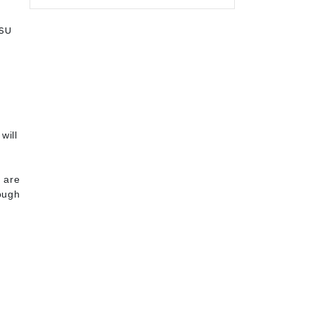
ครบ
will
4
 are
ough