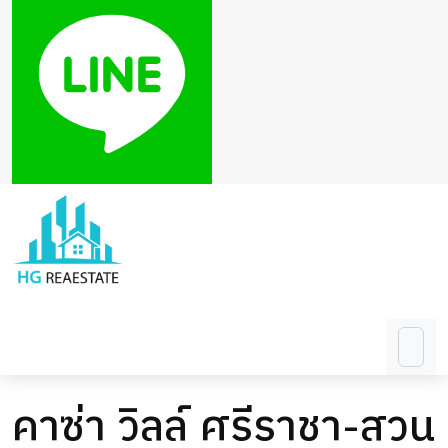
คาซ่า วิลล์ ศรีราชา-สวน