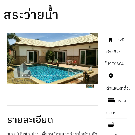
สระว่ายน้ำ
รหัส
PREVIOUS
NEXT
อ้างอิง:
็HSD1804
ตำแหน่งที่ตั้ง:
ห้อง
นอน:
รายละเอียด
ขาย ให้เช่า บ้านเดี่ยวพร้อมสระว่ายน้ำส่วนตัว