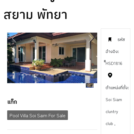
สยาม พัทยา
รหัส
PREVIOUS
NEXT
อ้างอิง:
็็HSD1816
ตำแหน่งที่ตั้ง:
Soi Siam
แท็ก
cluntry
Pool Villa Soi Saim For Sale
club ,