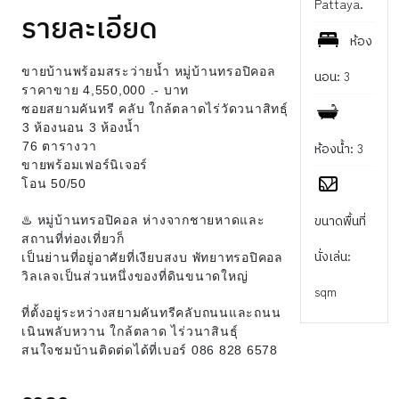
Pattaya.
รายละเอียด
ห้อง
ขายบ้านพร้อมสระว่ายน้ำ หมู่บ้านทรอปิคอล
นอน: 3
ราคาขาย 4,550,000 .- บาท
ซอยสยามคันทรี คลับ ใกล้ตลาดไร่วัดวนาสิทธุ์
️3 ห้องนอน 3 ห้องน้ำ
ห้องน้ำ: 3
️76 ตารางวา
ขายพร้อมเฟอร์นิเจอร์
โอน 50/50
ขนาดพื้นที่
♨️ หมู่บ้านทรอปิคอล ห่างจากชายหาดและ
สถานที่ท่องเที่ยวก็
นั่งเล่น:
เป็นย่านที่อยู่อาศัยที่เงียบสงบ พัทยาทรอปิคอล
วิลเลจเป็นส่วนหนึ่งของที่ดินขนาดใหญ่
sqm
ที่ตั้งอยู่ระหว่างสยามคันทรีคลับถนนและถนน
เนินพลับหวาน ใกล้ตลาด ไร่วนาสินธุ์
สนใจชมบ้านติดต่ดได้ที่เบอร์ 086 828 6578