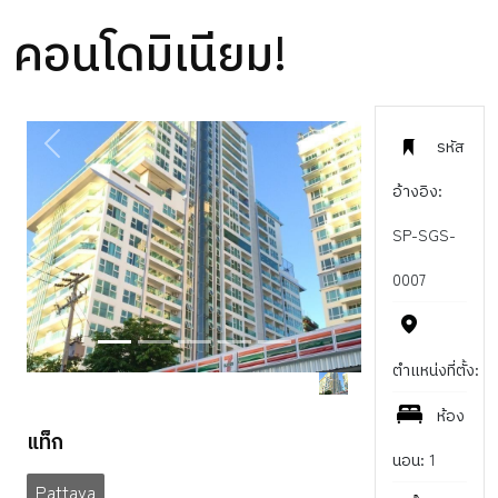
คอนโดมิเนียม!
รหัส
PREVIOUS
NEXT
อ้างอิง:
SP-SGS-
0007
ตำแหน่งที่ตั้ง:
ห้อง
แท็ก
นอน: 1
Pattaya