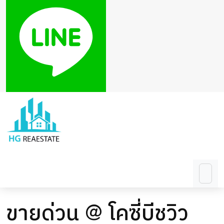
ขายด่วน @ โคซี่บีชวิว