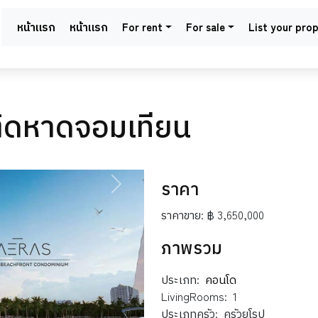
หน้าแรก
หน้าแรก
For rent
For sale
List your pro
ิดหาดจอมเทียน
ราคา
NEXT
ราคาขาย:
฿ 3,650,000
ภาพรวม
ประเภท:
คอนโด
LivingRooms:
1
ประเภทครัว:
ครัวยุโรป