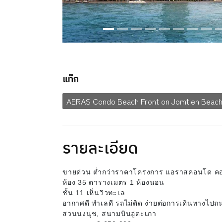
แท็ก
AERAS Condo Beach Front on Jomtien Beac
รายละเอียด
ขายด่วน ต่ำกว่าราคาโครงการ แอราสคอนโด ค
ห้อง 35 ตารางเมตร 1 ห้องนอน
ชั้น 11 เห็นวิวทะเล
อากาศดี ทำเลดี รถไม่ติด ง่ายต่อการเดินทางไปถนน
สวนนงนุช, สนามบินอู่ตะเภา