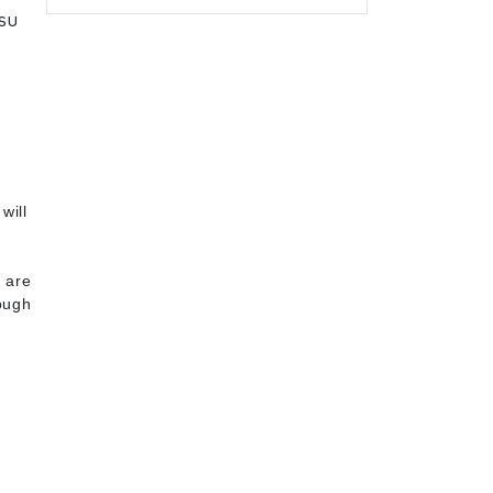
ครบ
will
4
 are
ough