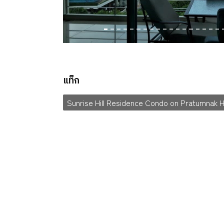
แท็ก
Sunrise Hill Residence Condo on Pratumnak Hi